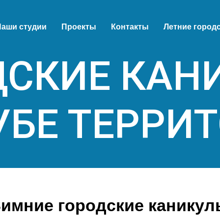
аши студии
Проекты
Контакты
Летние город
ДСКИЕ КАН
УБЕ ТЕРРИ
Зимние городские каникул