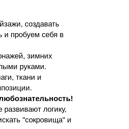
йзажи, создавать
 и пробуем себя в
онажей, зимних
лыми руками.
ги, ткани и
мпозиции.
 любознательность!
 развивают логику,
искать "сокровища" и