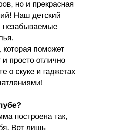
ов, но и прекрасная
тий! Наш детский
ти незабываемые
лья.
 которая поможет
 и просто отлично
е о скуке и гаджетах
чатлениями!
лубе?
мма построена так,
бя. Вот лишь