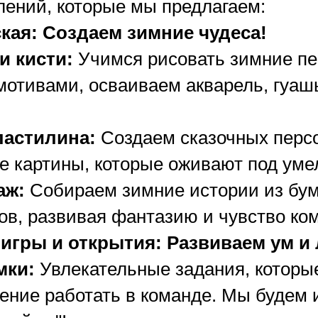
лений, которые мы предлагаем:
кая: Создаем зимние чудеса!
и кисти:
Учимся рисовать зимние пе
мотивами, осваиваем акварель, гуашь
ластилина:
Создаем сказочных перс
е картины, которые оживают под уме
аж:
Собираем зимние истории из бума
в, развивая фантазию и чувство ко
игры и открытия: Развиваем ум и
мки:
Увлекательные задания, которые
ение работать в команде. Мы будем 